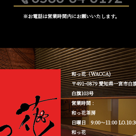
※お電話は営業時間内にお願いいたします。
和っ花（WACCA)
〒491ｰ0879 愛知県一宮市
白旗103号
営業時間
和っ花茶房
日曜日 9:00～11:00 LO.10:3
和っ花